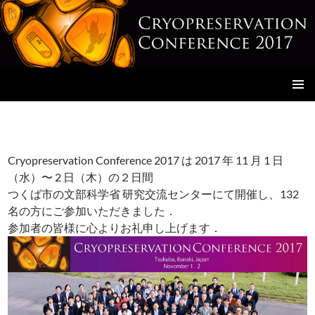
Cryopreservation Conference 2017
コ
メインメ
ン
ニュー
テ
ン
ツ
Cryopreservation Conference 2017 は 2017 年 11 月 1 日
へ
（水）〜 2 日（木）の２日間
ス
つくば市の文部科学省 研究交流センターにて開催し、132
キ
名の方にご参加いただきました．
ッ
参加者の皆様に心よりお礼申し上げます．
プ